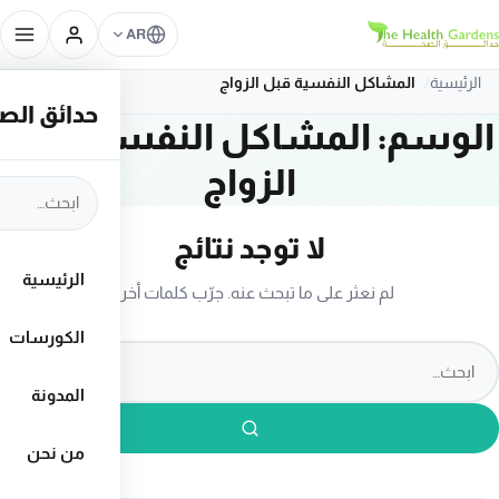
تخطَّ إلى المحتوى
AR
الرئيسية
المشاكل النفسية قبل الزواج
حدائق الصحة – rdens
الوسم:
المشاكل النفسية قبل
الزواج
ابحث في الموق
لا توجد نتائج
الرئيسية
لم نعثر على ما تبحث عنه. جرّب كلمات أخرى.
الكورسات
بحث في الموقع
المدونة
بحث
من نحن