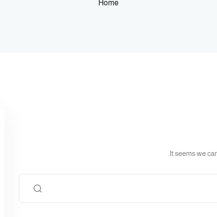
Home
Sign up
Already have an account?
Sign in
It seems we can’